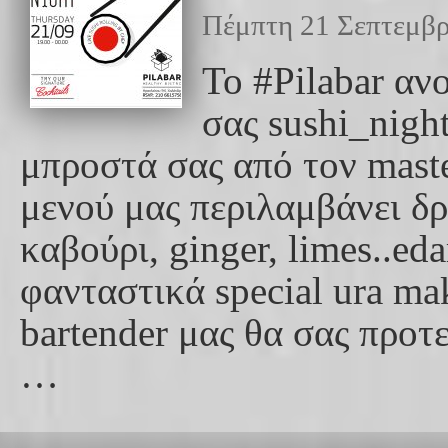
Πέμπτη 21 Σεπτεμβρ
Το #Pilabar αν
σας sushi_nigh
μπροστά σας από τον maste
μενού μας περιλαμβάνει δ
καβούρι, ginger, limes..ed
φανταστικά special ura ma
bartender μας θα σας προτε
…