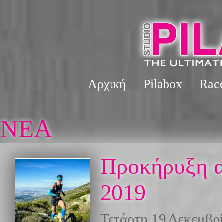
Αρχική
Pilabox
Rac
NΈΑ
Προκήρυξη α
2019
Τετάρτη 19 Δεκεμβρ