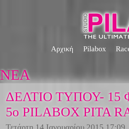
Αρχική
Pilabox
Rac
NΈΑ
ΔΕΛΤΙΟ ΤΥΠΟΥ- 15 
5ο PILABOX PITA R
Τετάρτη 14 Ιανουαρίου 2015 17:09