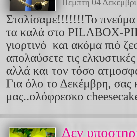
Πέμπτη 04 Δεκεμβρί
Στολίσαμε!!!!!!!Το πνεύμ
τα καλά στο PILABOX-PI
γιορτινό και ακόμα πιό ζε
απολαύσετε τις ελκυστικέ
αλλά και τον τόσο ατμοσφα
Για όλο το Δεκέμβρη, σας
μας..ολόφρεσκο cheesecak
Δεν υποστηρί