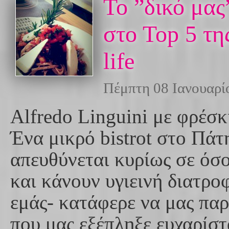
Το ”δικό μ
στo Top 5 της
life
Πέμπτη 08 Ιανουαρί
Alfredo Linguini με φρέσκ
Ένα μικρό bistrot στο Πά
απευθύνεται κυρίως σε όσο
και κάνουν υγιεινή διατρο
εμάς- κατάφερε να μας πα
που μας εξέπληξε ευχαρίστ